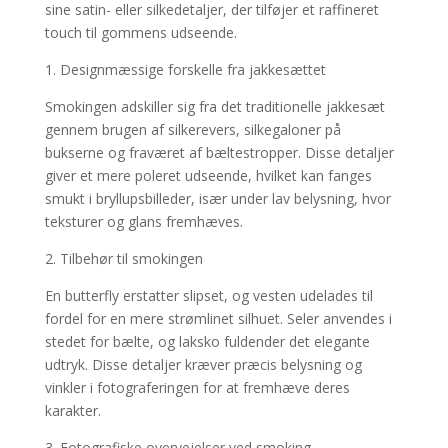
sine satin- eller silkedetaljer, der tilføjer et raffineret
touch til gommens udseende.
1. Designmæssige forskelle fra jakkesættet
Smokingen adskiller sig fra det traditionelle jakkesæt
gennem brugen af silkerevers, silkegaloner på
bukserne og fraværet af bæltestropper. Disse detaljer
giver et mere poleret udseende, hvilket kan fanges
smukt i bryllupsbilleder, især under lav belysning, hvor
teksturer og glans fremhæves.
2. Tilbehør til smokingen
En butterfly erstatter slipset, og vesten udelades til
fordel for en mere strømlinet silhuet. Seler anvendes i
stedet for bælte, og laksko fuldender det elegante
udtryk. Disse detaljer kræver præcis belysning og
vinkler i fotograferingen for at fremhæve deres
karakter.
3. Fotografiske overvejelser ved smoking