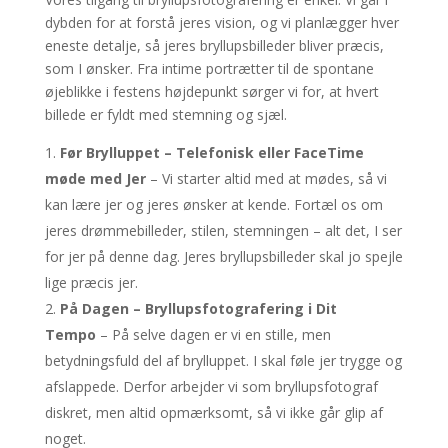
dybden for at forstå jeres vision, og vi planlægger hver
eneste detalje, så jeres bryllupsbilleder bliver præcis,
som I ønsker. Fra intime portrætter til de spontane
øjeblikke i festens højdepunkt sørger vi for, at hvert
billede er fyldt med stemning og sjæl.
Før Brylluppet – Telefonisk eller FaceTime
møde med Jer
– Vi starter altid med at mødes, så vi
kan lære jer og jeres ønsker at kende. Fortæl os om
jeres drømmebilleder, stilen, stemningen – alt det, I ser
for jer på denne dag. Jeres bryllupsbilleder skal jo spejle
lige præcis jer.
På Dagen – Bryllupsfotografering i Dit
Tempo
– På selve dagen er vi en stille, men
betydningsfuld del af brylluppet. I skal føle jer trygge og
afslappede. Derfor arbejder vi som bryllupsfotograf
diskret, men altid opmærksomt, så vi ikke går glip af
noget.