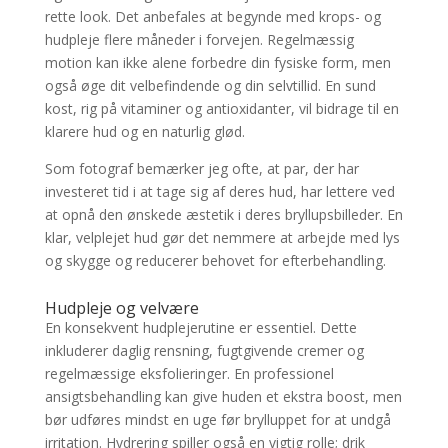
rette look. Det anbefales at begynde med krops- og
hudpleje flere måneder i forvejen. Regelmæssig
motion kan ikke alene forbedre din fysiske form, men
også øge dit velbefindende og din selvtillid. En sund
kost, rig på vitaminer og antioxidanter, vil bidrage til en
klarere hud og en naturlig glød.
Som fotograf bemærker jeg ofte, at par, der har
investeret tid i at tage sig af deres hud, har lettere ved
at opnå den ønskede æstetik i deres bryllupsbilleder. En
klar, velplejet hud gør det nemmere at arbejde med lys
og skygge og reducerer behovet for efterbehandling.
Hudpleje og velvære
En konsekvent hudplejerutine er essentiel. Dette
inkluderer daglig rensning, fugtgivende cremer og
regelmæssige eksfolieringer. En professionel
ansigtsbehandling kan give huden et ekstra boost, men
bør udføres mindst en uge før brylluppet for at undgå
irritation. Hydrering spiller også en vigtig rolle; drik