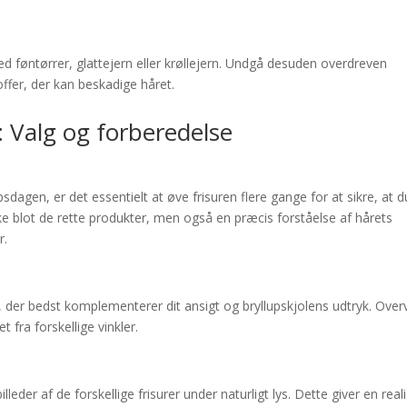
 føntørrer, glattejern eller krøllejern. Undgå desuden overdreven
ffer, der kan beskadige håret.
: Valg og forberedelse
psdagen, er det essentielt at øve frisuren flere gange for at sikre, at d
kke blot de rette produkter, men også en præcis forståelse af hårets
r.
l, der bedst komplementerer dit ansigt og bryllupskjolens udtryk. Over
t fra forskellige vinkler.
leder af de forskellige frisurer under naturligt lys. Dette giver en reali