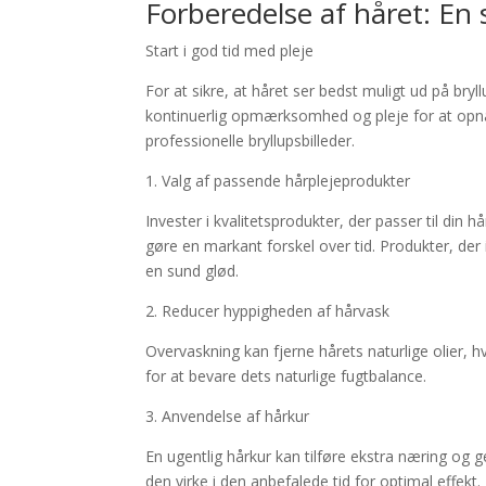
Forberedelse af håret: En 
Start i god tid med pleje
For at sikre, at håret ser bedst muligt ud på bryll
kontinuerlig opmærksomhed og pleje for at opnå e
professionelle bryllupsbilleder.
1. Valg af passende hårplejeprodukter
Invester i kvalitetsprodukter, der passer til d
gøre en markant forskel over tid. Produkter, der i
en sund glød.
2. Reducer hyppigheden af hårvask
Overvaskning kan fjerne hårets naturlige olier, h
for at bevare dets naturlige fugtbalance.
3. Anvendelse af hårkur
En ugentlig hårkur kan tilføre ekstra næring og 
den virke i den anbefalede tid for optimal effekt.