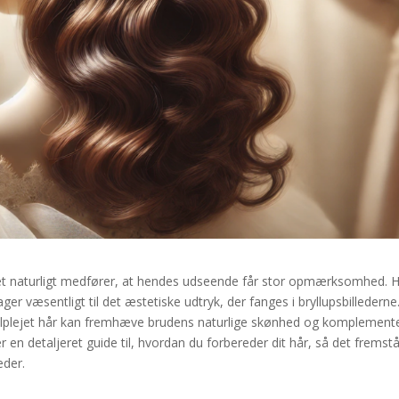
lket naturligt medfører, at hendes udseende får stor opmærksomhed. 
rager væsentligt til det æstetiske udtryk, der fanges i bryllupsbillederne
velplejet hår kan fremhæve brudens naturlige skønhed og komplement
en detaljeret guide til, hvordan du forbereder dit hår, så det fremstå
eder.