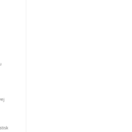
u
vej
stisk