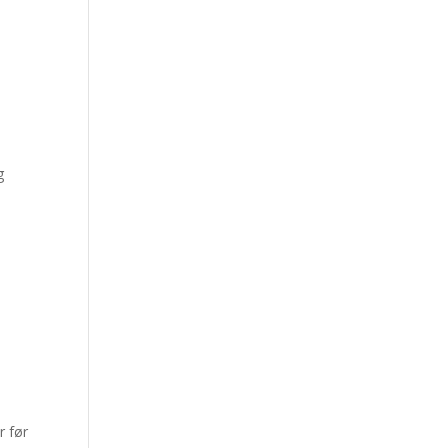
g
r før