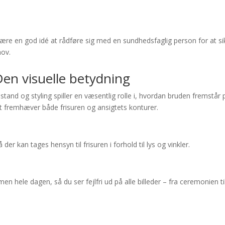
ære en god idé at rådføre sig med en sundhedsfaglig person for at si
hov.
Den visuelle betydning
ilstand og styling spiller en væsentlig rolle i, hvordan bruden fremstår 
lket fremhæver både frisuren og ansigtets konturer.
er kan tages hensyn til frisuren i forhold til lys og vinkler.
n hele dagen, så du ser fejlfri ud på alle billeder – fra ceremonien ti