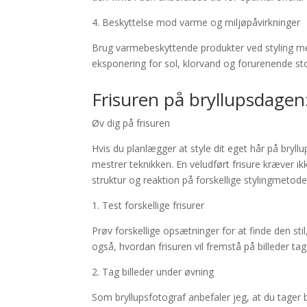
4. Beskyttelse mod varme og miljøpåvirkninger
Brug varmebeskyttende produkter ved styling med
eksponering for sol, klorvand og forurenende sto
Frisuren på bryllupsdagen
Øv dig på frisuren
Hvis du planlægger at style dit eget hår på bryllu
mestrer teknikken. En veludført frisure kræver i
struktur og reaktion på forskellige stylingmetode
1. Test forskellige frisurer
Prøv forskellige opsætninger for at finde den sti
også, hvordan frisuren vil fremstå på billeder tage
2. Tag billeder under øvning
Som bryllupsfotograf anbefaler jeg, at du tager bil