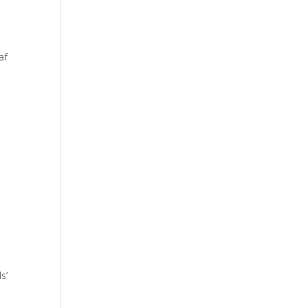
af
s’