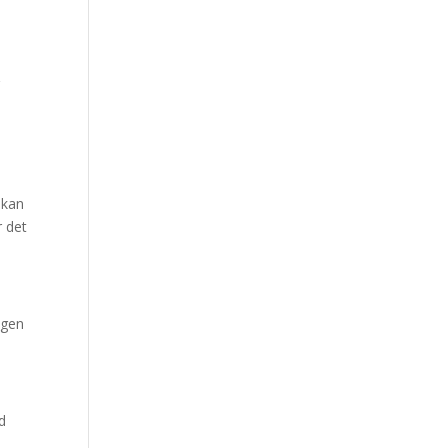
r
 kan
r det
ugen
d