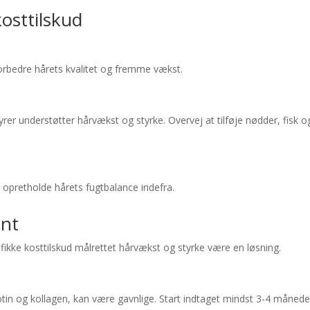
kosttilskud
forbedre hårets kvalitet og fremme vækst.
rer understøtter hårvækst og styrke. Overvej at tilføje nødder, fisk o
at opretholde hårets fugtbalance indefra.
ent
fikke kosttilskud målrettet hårvækst og styrke være en løsning.
in og kollagen, kan være gavnlige. Start indtaget mindst 3-4 månede