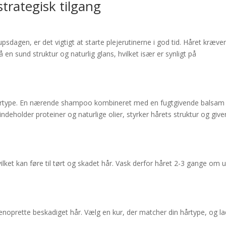
strategisk tilgang
upsdagen, er det vigtigt at starte plejerutinerne i god tid. Håret kræve
n sund struktur og naturlig glans, hvilket især er synligt på
in hårtype. En nærende shampoo kombineret med en fugtgivende balsam
ndeholder proteiner og naturlige olier, styrker hårets struktur og give
vilket kan føre til tørt og skadet hår. Vask derfor håret 2-3 gange om 
genoprette beskadiget hår. Vælg en kur, der matcher din hårtype, og la