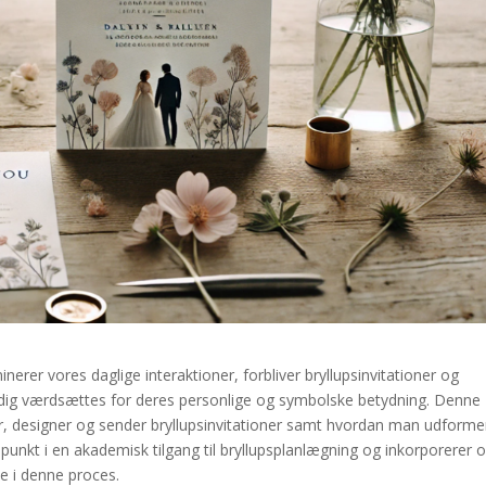
nerer vores daglige interaktioner, forbliver bryllupsinvitationer og
stadig værdsættes for deres personlige og symbolske betydning. Denne
r, designer og sender bryllupsinvitationer samt hvordan man udforme
spunkt i en akademisk tilgang til bryllupsplanlægning og inkorporerer 
le i denne proces.