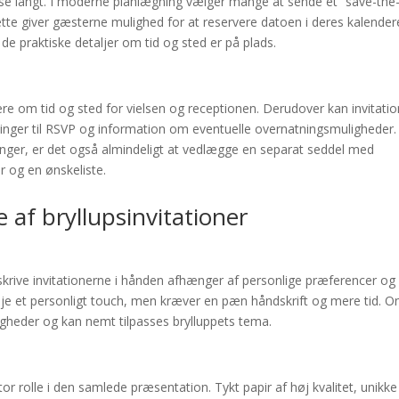
ejse langt. I moderne planlægning vælger mange at sende et “save-the
Dette giver gæsterne mulighed for at reservere datoen i deres kalender
de praktiske detaljer om tid og sted er på plads.
mere om tid og sted for vielsen og receptionen. Derudover kan invitati
inger til RSVP og information om eventuelle overnatningsmuligheder.
ninger, er det også almindeligt at vedlægge en separat seddel med
 og en ønskeliste.
 af bryllupsinvitationer
skrive invitationerne i hånden afhænger af personlige præferencer og
lføje et personligt touch, men kræver en pæn håndskrift og mere tid. O
igheder og kan nemt tilpasses brylluppets tema.
 stor rolle i den samlede præsentation. Tykt papir af høj kvalitet, unikke