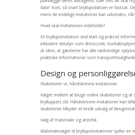
planlægge deres deltagelse, især hvis de skal r
date”-kort, så snart bryllupsdatoen er fastsat. 
mens de endelige invitationer kan udsendes, når 
Hvad skal invitationen indeholde?
En bryllupsinvitation skal klart og præcist infor
inkludere detaljer som dresscode, kontaktoplysn
at sikre, at gæsterne har alle nødvendige oplys
praktiske informationer som transportmuligheder
Design og personliggørelse
Skabeloner vs. håndskrevne invitationer
Valget mellem at bruge online skabeloner og at 
brylluppets stil. Håndskrevne invitationer kan ti
skabeloner tilbyder et bredt udvalg af designmul
Valg af materialer og æstetik
Materialevalget til bryllupsinvitationer spiller en