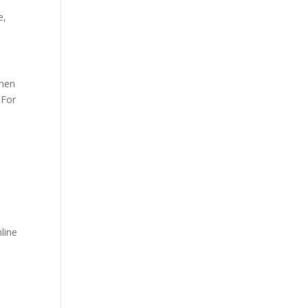
-
e,
onen
 For
nline