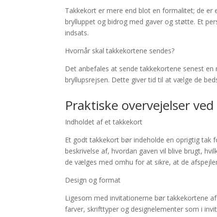
Takkekort er mere end blot en formalitet; de er
brylluppet og bidrog med gaver og støtte. Et pe
indsats.
Hvornår skal takkekortene sendes?
Det anbefales at sende takkekortene senest en må
bryllupsrejsen. Dette giver tid til at vælge de be
Praktiske overvejelser ve
Indholdet af et takkekort
Et godt takkekort bør indeholde en oprigtig tak 
beskrivelse af, hvordan gaven vil blive brugt, hvi
de vælges med omhu for at sikre, at de afspejle
Design og format
Ligesom med invitationerne bør takkekortene af
farver, skrifttyper og designelementer som i invi