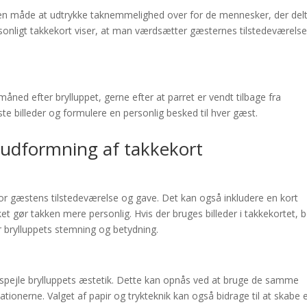
 en måde at udtrykke taknemmelighed over for de mennesker, der delt
rsonligt takkekort viser, at man værdsætter gæsternes tilstedeværels
ned efter brylluppet, gerne efter at parret er vendt tilbage fra
dste billeder og formulere en personlig besked til hver gæst.
d udformning af takkekort
for gæstens tilstedeværelse og gave. Det kan også inkludere en kort
lket gør takken mere personlig. Hvis der bruges billeder i takkekortet, 
r brylluppets stemning og betydning.
spejle brylluppets æstetik. Dette kan opnås ved at bruge de samme
tationerne. Valget af papir og trykteknik kan også bidrage til at skabe 