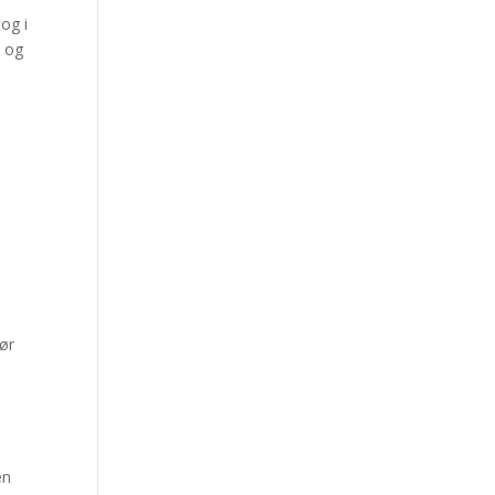
og i
e og
bør
en