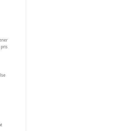
jener
 pris
else
at