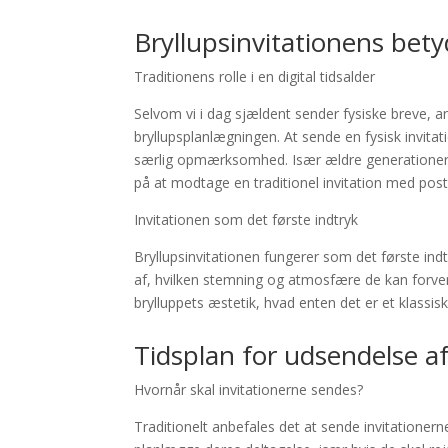
Bryllupsinvitationens bet
Traditionens rolle i en digital tidsalder
Selvom vi i dag sjældent sender fysiske breve, an
bryllupsplanlægningen. At sende en fysisk invitat
særlig opmærksomhed. Især ældre generationer, s
på at modtage en traditionel invitation med post
Invitationen som det første indtryk
Bryllupsinvitationen fungerer som det første ind
af, hvilken stemning og atmosfære de kan forvent
brylluppets æstetik, hvad enten det er et klassi
Tidsplan for udsendelse af
Hvornår skal invitationerne sendes?
Traditionelt anbefales det at sende invitationerne