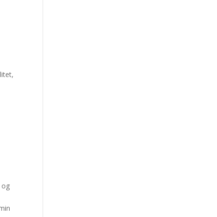
itet,
e og
 min