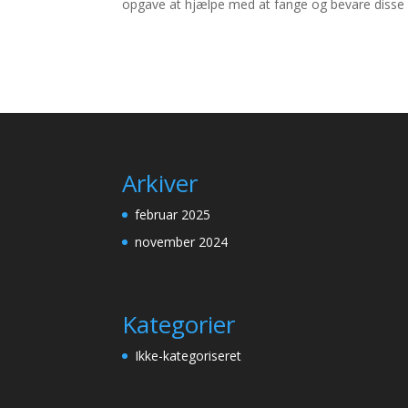
opgave at hjælpe med at fange og bevare disse d
Arkiver
februar 2025
november 2024
Kategorier
Ikke-kategoriseret