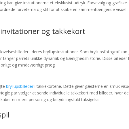
ing kan give invitationerne et eksklusivt udtryk. Farvevalg og grafiske
rordnede farvetema og stil for at skabe en sammenhængende visuel
 invitationer og takkekort
ovelsesbilleder i deres bryllupsinvitationer. Som bryllupsfotograf kan 
er fanger parrets unikke dynamik og kærlighedshistorie. Disse billeder
ersonligt og mindeværdigt præg.
lgte
bryllupsbilleder
i takkekortene. Dette giver gæsterne en smuk visu
Nogle par vælger at sende individuelle takkekort med billeder, hvor de
kaber en mere personlig og betydningsfuld taksigelse.
pil