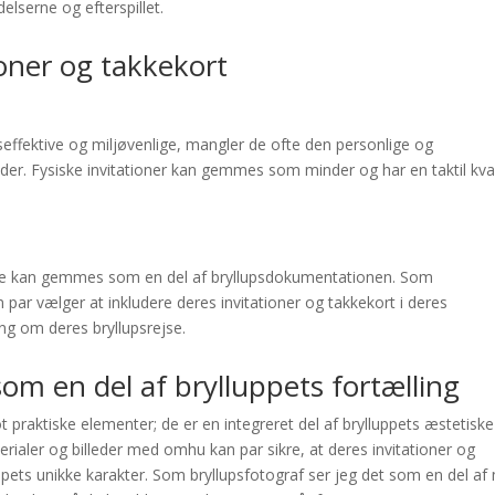
lserne og efterspillet.
tioner og takkekort
seffektive og miljøvenlige, mangler de ofte den personlige og
yder. Fysiske invitationer kan gemmes som minder og har en taktil kval
 de kan gemmes som en del af bryllupsdokumentationen. Som
 par vælger at inkludere deres invitationer og takkekort i deres
ing om deres bryllupsrejse.
som en del af brylluppets fortælling
t praktiske elementer; de er en integreret del af brylluppets æstetisk
erialer og billeder med omhu kan par sikre, at deres invitationer og
ppets unikke karakter. Som bryllupsfotograf ser jeg det som en del af