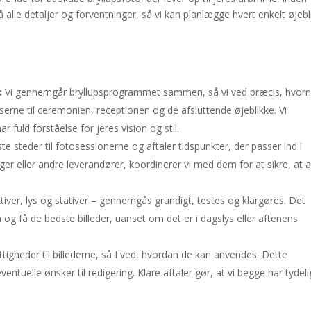
lle detaljer og forventninger, så vi kan planlægge hvert enkelt øjebl
:
Vi gennemgår bryllupsprogrammet sammen, så vi ved præcis, hvorn
lserne til ceremonien, receptionen og de afsluttende øjeblikke. Vi
r fuld forståelse for jeres vision og stil.
e steder til fotosessionerne og aftaler tidspunkter, der passer ind i
er eller andre leverandører, koordinerer vi med dem for at sikre, at a
tiver, lys og stativer – gennemgås grundigt, testes og klargøres. Det
ion og få de bedste billeder, uanset om det er i dagslys eller aftenens
tigheder til billederne, så I ved, hvordan de kan anvendes. Dette
eventuelle ønsker til redigering. Klare aftaler gør, at vi begge har tydel