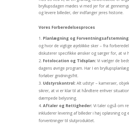
bryllupsdagen mødes vi med jer for at gennemgå a
og levere billeder, der indfanger jeres historie.
Vores Forberedelsesproces
Planlægning og Forventningsafstemning
og hvor de vigtige øjeblikke sker – fra forberede
diskuterer specifikke ønsker og sørger for, at vi ha
Fotolocation og Tidsplan:
Vi vælger de bedst
dagens øvrige program. Har I en bryllupsplanlægg
forløber gnidningsfrit.
Udstyrskontrol:
Alt udstyr – kameraer, objek
sikrer, at vi er klar til at håndtere enhver situat
dæmpede belysning.
Aftaler og Rettigheder:
Vi taler også om ret
inkluderer levering af billeder i høj opløsning og 
forventninger til slutproduktet.