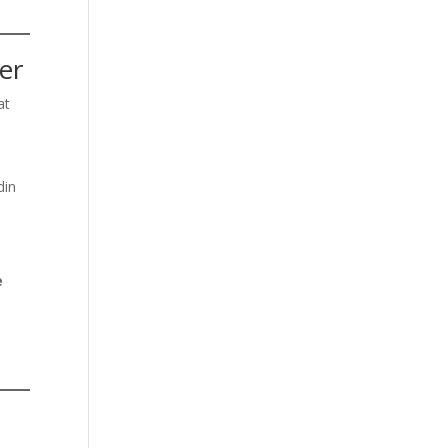
er
at
din
e