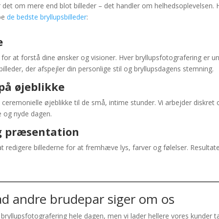
er det om mere end blot billeder – det handler om helhedsoplevelsen. 
abe
de bedste bryllupsbilleder
:
e
or at forstå dine ønsker og visioner. Hver bryllupsfotografering er un
 billeder, der afspejler din personlige stil og bryllupsdagens stemning.
på øjeblikke
 ceremonielle øjeblikke til de små, intime stunder. Vi arbejder diskret 
de og nyde dagen.
og præsentation
t redigere billederne for at fremhæve lys, farver og følelser. Resultat
d andre brudepar siger om os
bryllupsfotografering hele dagen, men vi lader hellere vores kunder t