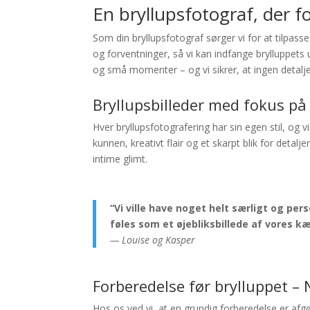
En bryllupsfotograf, der fo
Som din bryllupsfotograf sørger vi for at tilpasse 
og forventninger, så vi kan indfange brylluppets 
og små momenter – og vi sikrer, at ingen detalje
Bryllupsbilleder med fokus på 
Hver bryllupsfotografering har sin egen stil, og v
kunnen, kreativt flair og et skarpt blik for detalje
intime glimt.
“Vi ville have noget helt særligt og per
føles som et øjebliksbillede af vores k
— Louise og Kasper
Forberedelse før brylluppet – N
Hos os ved vi, at en grundig forberedelse er afg