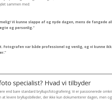
rbejdet sammen med:
melig! Vi kunne slappe af og nyde dagen, mens de fangede al
ægte og personlig.”
ut. Fotografen var både professionel og venlig, og vi kunne ik
er.”
oto specialist? Hvad vi tilbyder
re end bare standard bryllupsfotografering. Vi er passionerede omkr
 at levere bryllupsbilleder, der ikke kun dokumenterer dagen, men o