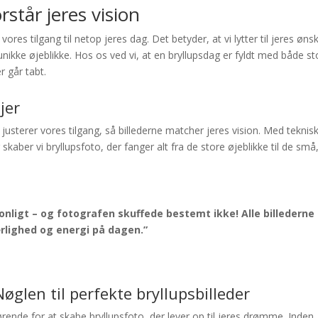
rstår jeres vision
vores tilgang til netop jeres dag. Det betyder, at vi lytter til jeres øns
unikke øjeblikke. Hos os ved vi, at en bryllupsdag er fyldt med både st
r går tabt.
jer
i justerer vores tilgang, så billederne matcher jeres vision. Med teknis
r skaber vi bryllupsfoto, der fanger alt fra de store øjeblikke til de små
sonligt – og fotografen skuffede bestemt ikke! Alle billederne
ærlighed og energi på dagen.”
øglen til perfekte bryllupsbilleder
ørende for at skabe bryllupsfoto, der lever op til jeres drømme. Inden