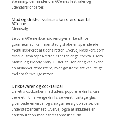
stemning, der minder om 60’ernes festivaler og
udendørskoncerter.
Mad og drikke: Kulinariske referencer til
60’erne
Menuvalg
Selvom 60’erne ikke nødvendigvis er kendt for
gourmetmad, kan man stadig skabe en spændende
menu inspireret af tidens retter. Overvej klassikere som
fondue, små tapas-retter, eller farverige cocktails som
Martini og Bloody Mary. Buffet-stil servering kan skabe
en afslappet atmosfære, hvor gæsterne frit kan vælge
mellem forskellige retter.
Drikkevarer og cocktailbar
En retro cocktailbar med tidens populære drinks kan
være et hit. Farverige drinks serveret i vintage-glas
giver både en visuel og smagsmæssig oplevelse, der
understøtter temaet. Overvej også at inkludere en
barista-station med espressomaskine, da