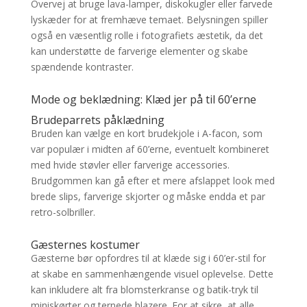
Overvej at bruge lava-lamper, diskokugler eller farvede
lyskæder for at fremhæve temaet. Belysningen spiller
også en væsentlig rolle i fotografiets æstetik, da det
kan understøtte de farverige elementer og skabe
spændende kontraster.
Mode og beklædning: Klæd jer på til 60’erne
Brudeparrets påklædning
Bruden kan vælge en kort brudekjole i A-facon, som
var populær i midten af 60’erne, eventuelt kombineret
med hvide støvler eller farverige accessories.
Brudgommen kan gå efter et mere afslappet look med
brede slips, farverige skjorter og måske endda et par
retro-solbriller.
Gæsternes kostumer
Gæsterne bør opfordres til at klæde sig i 60’er-stil for
at skabe en sammenhængende visuel oplevelse. Dette
kan inkludere alt fra blomsterkranse og batik-tryk til
miniskørter og ternede blazere. For at sikre, at alle