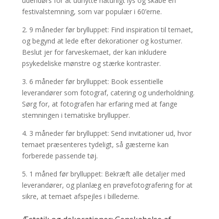
udendørs for at udnytte naturligt lys og skabe en
festivalstemning, som var populær i 60’erne.
2. 9 måneder før brylluppet: Find inspiration til temaet,
og begynd at lede efter dekorationer og kostumer.
Beslut jer for farveskemaet, der kan inkludere
psykedeliske mønstre og stærke kontraster.
3. 6 måneder før brylluppet: Book essentielle
leverandører som fotograf, catering og underholdning.
Sørg for, at fotografen har erfaring med at fange
stemningen i tematiske bryllupper.
4. 3 måneder før brylluppet: Send invitationer ud, hvor
temaet præsenteres tydeligt, så gæsterne kan
forberede passende tøj.
5. 1 måned før brylluppet: Bekræft alle detaljer med
leverandører, og planlæg en prøvefotografering for at
sikre, at temaet afspejles i billederne.