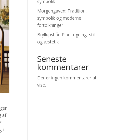
symbolik
Morgengaven: Tradition,
symbolik og moderne
fortolkninger
Bryllupshår: Planlægning, stil
og æstetik
Seneste
kommentarer
Der er ingen kommentarer at
vise.
agen
g af
el
g i