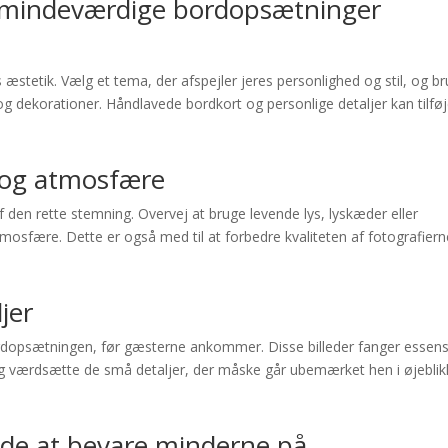
g mindeværdige bordopsætninger
 æstetik. Vælg et tema, der afspejler jeres personlighed og stil, og b
og dekorationer. Håndlavede bordkort og personlige detaljer kan tilfø
 og atmosfære
af den rette stemning. Overvej at bruge levende lys, lyskæder eller
mosfære. Dette er også med til at forbedre kvaliteten af fotografiern
jer
ordopsætningen, før gæsterne ankommer. Disse billeder fanger essen
e og værdsætte de små detaljer, der måske går ubemærket hen i øjeblik
de at bevare minderne på