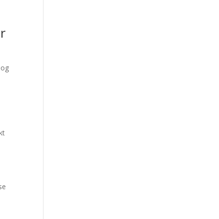
er
 og
l
kt
se