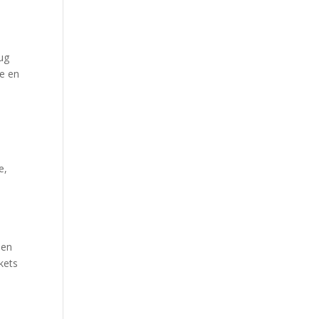
rug
je en
e,
sen
kets