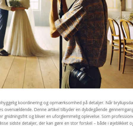
omhyggelig koordinering og opmærksomhed på detaljer. Når bryllupsd
øles overvældende. Denne artikel tilbyder en dybdegående gennemgan
løber gnidningsfrit og bliver en uforglemmelig oplevelse. Som profession
isse sidste detaljer, der kan gøre en stor forskel – både i øjeblikket o