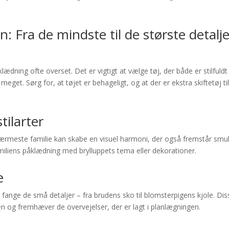
n: Fra de mindste til de største detalj
lædning ofte overset. Det er vigtigt at vælge tøj, der både er stilfuldt
meget. Sørg for, at tøjet er behageligt, og at der er ekstra skiftetøj ti
tilarter
ærmeste familie kan skabe en visuel harmoni, der også fremstår smu
miliens påklædning med brylluppets tema eller dekorationer.
e
fange de små detaljer – fra brudens sko til blomsterpigens kjole. Dis
gen og fremhæver de overvejelser, der er lagt i planlægningen.