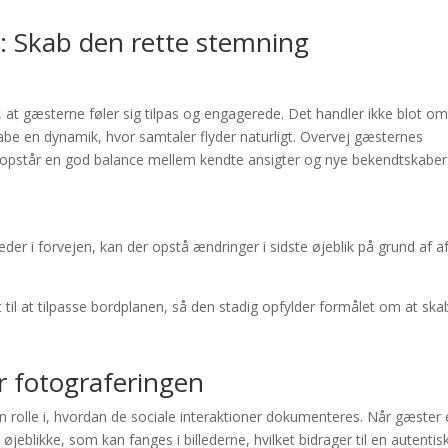
: Skab den rette stemning
e, at gæsterne føler sig tilpas og engagerede. Det handler ikke blot om
abe en dynamik, hvor samtaler flyder naturligt. Overvej gæsternes
pstår en god balance mellem kendte ansigter og nye bekendtskaber
r i forvejen, kan der opstå ændringer i sidste øjeblik på grund af a
t til at tilpasse bordplanen, så den stadig opfylder formålet om at ska
r fotograferingen
en rolle i, hvordan de sociale interaktioner dokumenteres. Når gæster 
e øjeblikke, som kan fanges i billederne, hvilket bidrager til en autentis