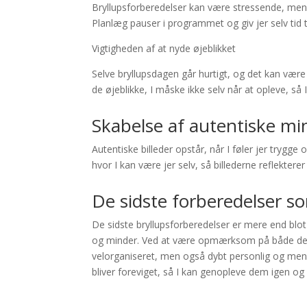
Bryllupsforberedelser kan være stressende, men de
Planlæg pauser i programmet og giv jer selv tid t
Vigtigheden af at nyde øjeblikket
Selve bryllupsdagen går hurtigt, og det kan være
de øjeblikke, I måske ikke selv når at opleve, s
Skabelse af autentiske m
Autentiske billeder opstår, når I føler jer tryg
hvor I kan være jer selv, så billederne reflekterer
De sidste forberedelser 
De sidste bryllupsforberedelser er mere end blo
og minder. Ved at være opmærksom på både de st
velorganiseret, men også dybt personlig og mening
bliver foreviget, så I kan genopleve dem igen og