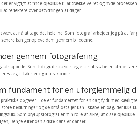
t er vigtigt at finde øjeblikke til at trække vejret og nyde processen
il at reflektere over betydningen af dagen.
 svært at nå at tage det hele ind. Som fotograf arbejder jeg på at fan
å I senere kan genopleve dem gennem billederne.
inder gennem fotografering
ge og afslappede. Som fotograf stræber jeg efter at skabe en atmosfære
 jeres ægte følelser og interaktioner.
som fundament for en uforglemmelig 
t praktiske opgaver – de er fundamentet for en dag fyldt med kærligh
ore beslutninger og de små detaljer kan I skabe en dag, der ikke k
sfuld. Som bryllupsfotograf er min rolle at sikre, at disse øjeblikke
 igen, længe efter den sidste dans er danset.