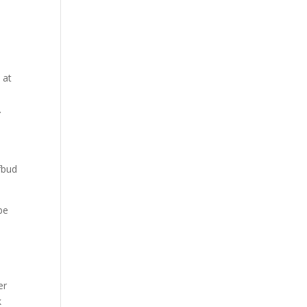
 at
.
fbud
be
er
k